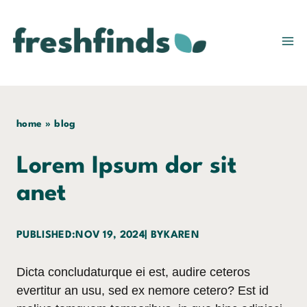
Skip
to
content
home
»
blog
Lorem Ipsum dor sit
anet
PUBLISHED:
NOV 19, 2024
| BY
KAREN
Dicta concludaturque ei est, audire ceteros
evertitur an usu, sed ex nemore cetero? Est id