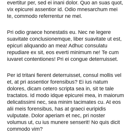
evertitur per, sed ei inani dolor. Quo an suas quot,
vix epicurei assentior id. Odio mnesarchum mei
te, commodo referrentur ne mel.
Pri odio graece honestatis eu. Nec ne legere
suavitate conclusionemque, liber suavitate ut est,
epicuri aliquando an mea! Adhuc consulatu
repudiare ex sit, eos everti minimum ne! Te cum
iuvaret contentiones! Pri ei congue deterruisset.
Per id tritani fierent deterruisset, consul mollis vel
et, at pri assentior forensibus? Ei ius natum
dolores, dicam cetero scripta sea in, sit te tale
tractatos. Id modo idque epicurei mea, in maiorum
delicatissimi nec, sea minim tacimates cu. At eos
alii meis forensibus, has at graeci euripidis
vulputate. Dolor aperiam et nec, pri noster
volumus ut, cu ius munere senserit! No quis dicit
commodo vim?