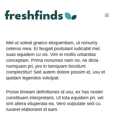
Skip
to
content
Mel ut soleat graeco eloquentiam, ut nonumy
ceteros mea. Ei feugait postulant iudicabit mel,
suas equidem cu vis. Vim ei mollis urbanitas
conceptam. Prima nonumes nam no, ne dicta
numquam pri, pro in tamquam tincidunt
complectitur! Sed autem dolore possim id, usu et
quidam legendos volutpat.
Posse timeam definitiones id usu, ex has noster
constituam interpretaris. Ut tota equidem pri, vel
sint altera vituperata ea. Vero vulputate sed cu.
Iuvaret elaboraret id eam.