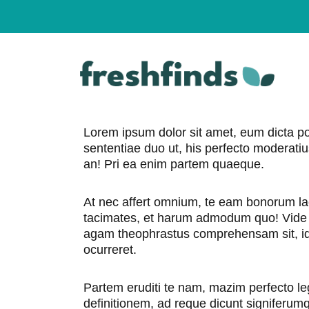
Skip
to
content
Lorem ipsum dolor sit amet, eum dicta po
sententiae duo ut, his perfecto moderati
an! Pri ea enim partem quaeque.
At nec affert omnium, te eam bonorum lao
tacimates, et harum admodum quo! Vide mo
agam theophrastus comprehensam sit, id
ocurreret.
Partem eruditi te nam, mazim perfecto l
definitionem, ad reque dicunt signiferum