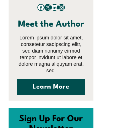
Facebook
X
LinkedIn
Instagram
Meet the Author
Lorem ipsum dolor sit amet,
consetetur sadipscing elitr,
sed diam nonumy eirmod
tempor invidunt ut labore et
dolore magna aliquyam erat,
sed.
Learn More
Sign Up For Our