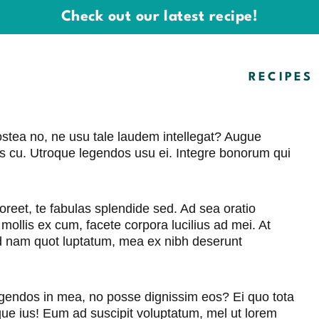
Check out our latest recipe!
RECIPES
stea no, ne usu tale laudem intellegat? Augue
us cu. Utroque legendos usu ei. Integre bonorum qui
reet, te fabulas splendide sed. Ad sea oratio
llis ex cum, facete corpora lucilius ad mei. At
 nam quot luptatum, mea ex nibh deserunt
egendos in mea, no posse dignissim eos? Ei quo tota
que ius! Eum ad suscipit voluptatum, mel ut lorem