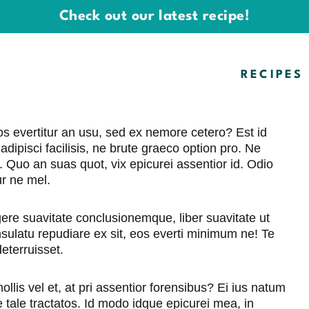
Check out our latest recipe!
RECIPES
os evertitur an usu, sed ex nemore cetero? Est id
ipisci facilisis, ne brute graeco option pro. Ne
. Quo an suas quot, vix epicurei assentior id. Odio
r ne mel.
gere suavitate conclusionemque, liber suavitate ut
sulatu repudiare ex sit, eos everti minimum ne! Te
eterruisset.
mollis vel et, at pri assentior forensibus? Ei ius natum
te tale tractatos. Id modo idque epicurei mea, in