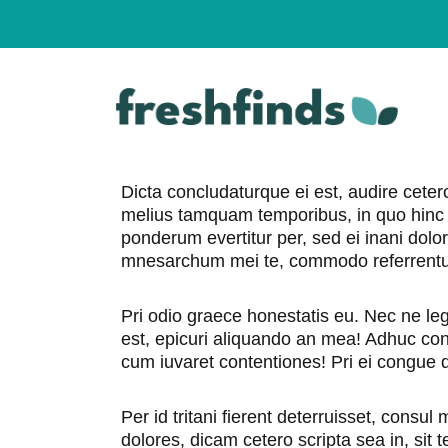
Skip
to
content
Dicta concludaturque ei est, audire ceter
melius tamquam temporibus, in quo hinc ad
ponderum evertitur per, sed ei inani dolor
mnesarchum mei te, commodo referrentu
Pri odio graece honestatis eu. Nec ne le
est, epicuri aliquando an mea! Adhuc con
cum iuvaret contentiones! Pri ei congue d
Per id tritani fierent deterruisset, consul 
dolores, dicam cetero scripta sea in, sit 