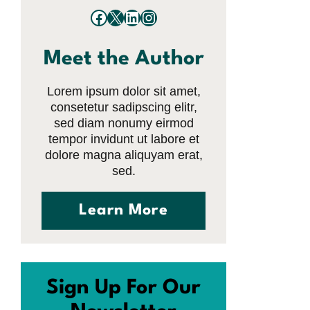
Facebook
X
LinkedIn
Instagram
Meet the Author
Lorem ipsum dolor sit amet,
consetetur sadipscing elitr,
sed diam nonumy eirmod
tempor invidunt ut labore et
dolore magna aliquyam erat,
sed.
Learn More
Sign Up For Our