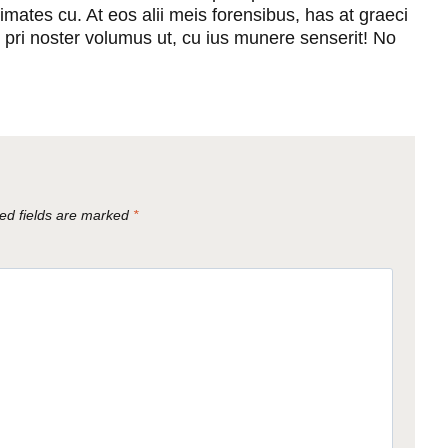
mates cu. At eos alii meis forensibus, has at graeci
, pri noster volumus ut, cu ius munere senserit! No
ed fields are marked
*